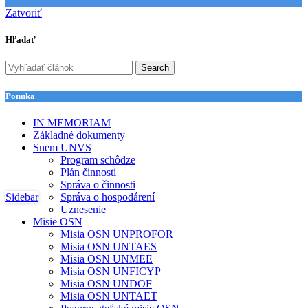
Zatvoriť
Hľadať
Search
Ponuka
IN MEMORIAM
Základné dokumenty
Snem UNVS
Program schôdze
Plán činnosti
Správa o činnosti
Sidebar
Správa o hospodárení
Uznesenie
Misie OSN
Misia OSN UNPROFOR
Misia OSN UNTAES
Misia OSN UNMEE
Misia OSN UNFICYP
Misia OSN UNDOF
Misia OSN UNTAET