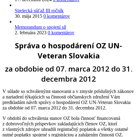
Strelecká súťaž III ročník
30. mája 2015
0 komentárov
Memorandum o spojení síl
2. februára 2023
0 komentárov
Správa o hospodárení OZ UN-
Veteran Slovakia
za obdobie od 07. marca 2012 do 31.
decembra 2012
V súlade so schválenými stanovami a v zmysle príslušných zákonov
a nariadení týkajúcich sa činnosti občianskych združení Vám
predkladám návrh správy o hospodárení OZ UN-Veteran Slovakia
za obdobie od 07. marca 2012 do 31. decembra 2012.
V období do schválenia stanov OZ bola činnosť financovaná
z dobrovoľných príspevkov zakladajúcich členov OZ, ktorí
z vlastných zdrojov uhradili registračný poplatok a všetky ostatné
nutné poplatky spojené s registráciou a zahájením činnosti OZ.