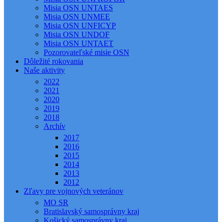
Misia OSN UNTAES
Misia OSN UNMEE
Misia OSN UNFICYP
Misia OSN UNDOF
Misia OSN UNTAET
Pozorovateľské misie OSN
Dôležité rokovania
Naše aktivity
2022
2021
2020
2019
2018
Archív
2017
2016
2015
2014
2013
2012
Zľavy pre vojnových veteránov
MO SR
Bratislavský samosprávny kraj
Košický samosprávny kraj