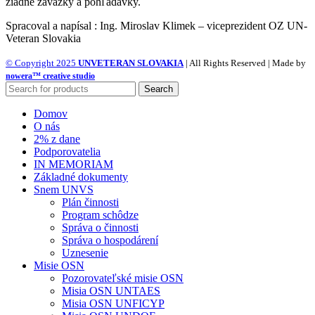
žiadne záväzky a pohľadávky.
Spracoval a napísal : Ing. Miroslav Klimek – viceprezident OZ UN-
Veteran Slovakia
© Copyright 2025
UNVETERAN SLOVAKIA
| All Rights Reserved | Made by
nowera™ creative studio
Search
Domov
O nás
2% z dane
Podporovatelia
IN MEMORIAM
Základné dokumenty
Snem UNVS
Plán činnosti
Program schôdze
Správa o činnosti
Správa o hospodárení
Uznesenie
Misie OSN
Pozorovateľské misie OSN
Misia OSN UNTAES
Misia OSN UNFICYP