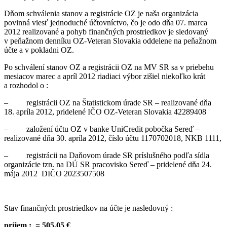
Dňom schválenia stanov a registrácie OZ je naša organizácia
povinná viesť jednoduché účtovníctvo, čo je odo dňa 07. marca
2012 realizované a pohyb finančných prostriedkov je sledovaný
v peňažnom denníku OZ-Veteran Slovakia oddelene na peňažnom
účte a v pokladni OZ.
Po schválení stanov OZ a registrácii OZ na MV SR sa v priebehu
mesiacov marec a apríl 2012 riadiaci výbor zišiel niekoľko krát
a rozhodol o :
– registrácii OZ na Štatistickom úrade SR – realizované dňa
18. apríla 2012, pridelené IČO OZ-Veteran Slovakia 42289408
– založení účtu OZ v banke UniCredit pobočka Sereď –
realizované dňa 30. apríla 2012, číslo účtu 1170702018, NKB 1111,
– registrácii na Daňovom úrade SR príslušného podľa sídla
organizácie tzn. na DÚ SR pracovisko Sereď – pridelené dňa 24.
mája 2012 DIČO 2023507508
Stav finančných prostriedkov na účte je nasledovný :
príjem : = 505,05 €