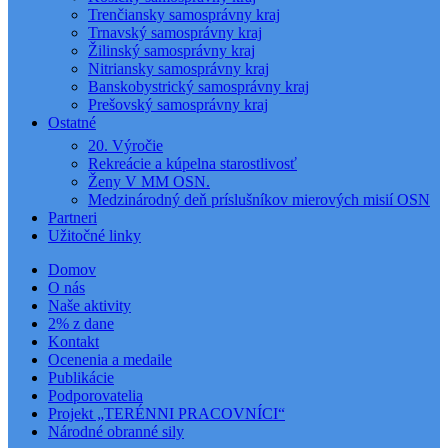
Trenčiansky samosprávny kraj
Trnavský samosprávny kraj
Žilinský samosprávny kraj
Nitriansky samosprávny kraj
Banskobystrický samosprávny kraj
Prešovský samosprávny kraj
Ostatné
20. Výročie
Rekreácie a kúpelna starostlivosť
Ženy V MM OSN.
Medzinárodný deň príslušníkov mierových misií OSN
Partneri
Užitočné linky
Domov
O nás
Naše aktivity
2% z dane
Kontakt
Ocenenia a medaile
Publikácie
Podporovatelia
Projekt „TERÉNNI PRACOVNÍCI“
Národné obranné sily