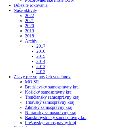
Pozorovateľské misie OSN
Dôležité rokovania
Naše aktivity
2022
2021
2020
2019
2018
Archív
2017
2016
2015
2014
2013
2012
Zľavy pre vojnových veteránov
MO SR
Bratislavský samosprávny kraj
Košický samosprávny kraj
Trenčiansky samosprávny kraj
Trnavský samosprávny kraj
Žilinský samosprávny kraj
Nitriansky samosprávny kraj
Banskobystrický samosprávny kraj
Prešovský samosprávny kraj