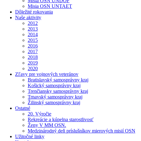
Misia OSN UNDOF
Misia OSN UNTAET
Dôležité rokovania
Naše aktivity
2012
2013
2014
2015
2016
2017
2018
2019
2020
Zľavy pre vojnových veteránov
Bratislavský samosprávny kraj
Košický samosprávny kraj
Trenčiansky samosprávny kraj
Trnavský samosprávny kraj
Žilinský samosprávny kraj
Ostatné
20. Výročie
Rekreácie a kúpelna starostlivosť
Ženy V MM OSN.
Medzinárodný deň príslušníkov mierových misií OSN
Užitočné linky