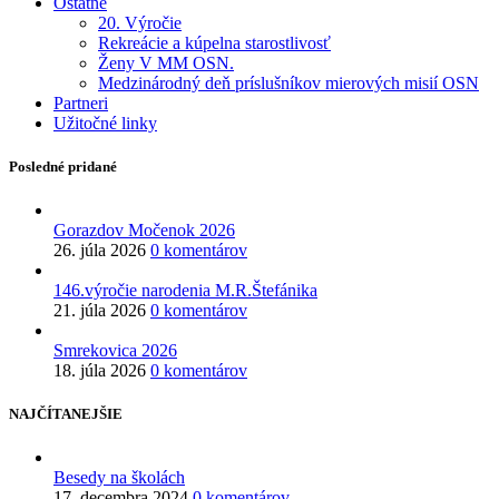
Ostatné
20. Výročie
Rekreácie a kúpelna starostlivosť
Ženy V MM OSN.
Medzinárodný deň príslušníkov mierových misií OSN
Partneri
Užitočné linky
Posledné pridané
Gorazdov Močenok 2026
26. júla 2026
0 komentárov
146.výročie narodenia M.R.Štefánika
21. júla 2026
0 komentárov
Smrekovica 2026
18. júla 2026
0 komentárov
NAJČÍTANEJŠIE
Besedy na školách
17. decembra 2024
0 komentárov