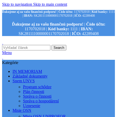
Skip to navigation
Skip to main content
Ďakujeme aj za vašu finančnú podporu!
|
Číslo účtu:
1170702018 |
Kód banky:
1111
|
IBAN:
SK2811110000001170702018 |
IČO:
42289408
Ďakujeme aj za vašu finančnú podporu!
|
Číslo účtu:
1170702018 |
Kód banky:
1111 |
IBAN:
SK2811110000001170702018 |
IČO:
42289408
Search
Menu
Kategórie
IN MEMORIAM
Základné dokumenty
Snem UNVS
Program schôdze
Plán činnosti
Správa o činnosti
Správa o hospodárení
Uznesenie
Misie OSN
Misia OSN UNPROFOR