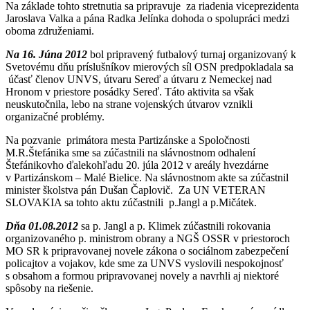
Na základe tohto stretnutia sa pripravuje za riadenia viceprezidenta
Jaroslava Valka a pána Radka Jelínka dohoda o spolupráci medzi
oboma združeniami.
Na 16. Júna 2012
bol pripravený futbalový turnaj organizovaný k
Svetovému dňu príslušníkov mierových síl OSN predpokladala sa
účasť členov UNVS, útvaru Sereď a útvaru z Nemeckej nad
Hronom v priestore posádky Sereď. Táto aktivita sa však
neuskutočnila, lebo na strane vojenských útvarov vznikli
organizačné problémy.
Na pozvanie primátora mesta Partizánske a Spoločnosti
M.R.Štefánika sme sa zúčastnili na slávnostnom odhalení
Štefánikovho ďalekohľadu 20. júla 2012 v areály hvezdárne
v Partizánskom – Malé Bielice. Na slávnostnom akte sa zúčastnil
minister školstva pán Dušan Čaplovič. Za UN VETERAN
SLOVAKIA sa tohto aktu zúčastnili p.Jangl a p.Mičátek.
Dňa 01.08.2012
sa p. Jangl a p. Klimek zúčastnili rokovania
organizovaného p. ministrom obrany a NGŠ OSSR v priestoroch
MO SR k pripravovanej novele zákona o sociálnom zabezpečení
policajtov a vojakov, kde sme za UNVS vyslovili nespokojnosť
s obsahom a formou pripravovanej novely a navrhli aj niektoré
spôsoby na riešenie.