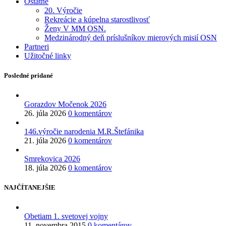
Ostatné
20. Výročie
Rekreácie a kúpelna starostlivosť
Ženy V MM OSN.
Medzinárodný deň príslušníkov mierových misií OSN
Partneri
Užitočné linky
Posledné pridané
Gorazdov Močenok 2026
26. júla 2026
0 komentárov
146.výročie narodenia M.R.Štefánika
21. júla 2026
0 komentárov
Smrekovica 2026
18. júla 2026
0 komentárov
NAJČÍTANEJŠIE
Obetiam 1. svetovej vojny
11. novembra 2015
0 komentárov