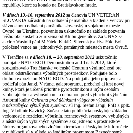
republiky, ktoré sa konalo na Bratislavskom hrade.
V dňoch 13.-16. septembra 2012
sa členovia UN VETERAN
SLOVAKIA zúčastnili na odhalení pamätníka a kladenia vencov pri
slávnostnom odhalení pamätníka slovenským vojakom v meste
Ovruč na Ukrajine, pozvanie sa uskutočnilo na základe pozvania
nášho občianskeho združenia od Klubu generálov. Za UNVS sa
akcie zúčastnili páni Mičátek, Kukliš, Slivenský a Hvalčák. Boli
položené vence na jednotlivých pamätných miestach mesta Ovruč.
V Trenčíne sa
v dňoch 18. – 20. septembra 2012
uskutočnilo
podujatie NATO EOD Demonstration and Trials 2012, ktoré
zorganizovalo Trenčianske vojenské Centrum výnimočnosti pre
oblasť odstraňovania výbušných prostriedkov. Podujatie bolo
druhou expozíciou NATO EOD. Na podujatí a jeho príprave sa
podieľal pán Jangl. V rámci galaprogramu, prebehol aj krst novej
knihy, ktorá je určená prioritne pyrotechnikom a iným osobám
zaoberajúcim sa výbušninami a ochranou pred výbuchmi výbušnín.
Autormi knihy
Ochrana pred účinkami výbuchov výbušnín
a nástražných výbušných systémov
sú Ing. Štefan Jangl, PhD a pplk.
Ing. Vladimír Kavický. Súčasne táto publikácia poskytuje základné
vedomostí o rozdelení výbušnín, roznetových systémov, výbušných
a nástražných výbušných systémov ako jedného z prostriedkov
útokov organizovaného zločinu a terorizmu. Poskytnuté informácie
v publikácii sú v súlade so študijným programom Bezpečnostný