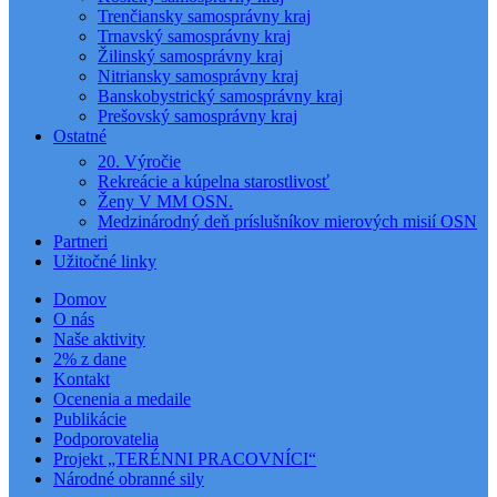
Trenčiansky samosprávny kraj
Trnavský samosprávny kraj
Žilinský samosprávny kraj
Nitriansky samosprávny kraj
Banskobystrický samosprávny kraj
Prešovský samosprávny kraj
Ostatné
20. Výročie
Rekreácie a kúpelna starostlivosť
Ženy V MM OSN.
Medzinárodný deň príslušníkov mierových misií OSN
Partneri
Užitočné linky
Domov
O nás
Naše aktivity
2% z dane
Kontakt
Ocenenia a medaile
Publikácie
Podporovatelia
Projekt „TERÉNNI PRACOVNÍCI“
Národné obranné sily