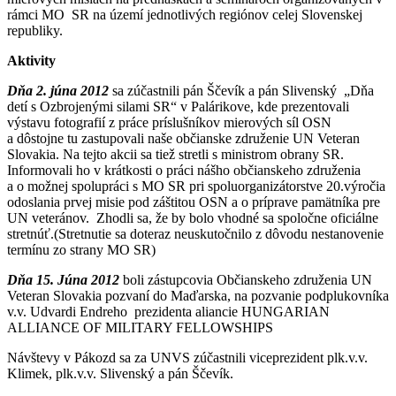
rámci MO SR na území jednotlivých regiónov celej Slovenskej
republiky.
Aktivity
Dňa 2. júna 2012
sa zúčastnili pán Ščevík a pán Slivenský „Dňa
detí s Ozbrojenými silami SR“ v Palárikove, kde prezentovali
výstavu fotografií z práce príslušníkov mierových síl OSN
a dôstojne tu zastupovali naše občianske združenie UN Veteran
Slovakia. Na tejto akcii sa tiež stretli s ministrom obrany SR.
Informovali ho v krátkosti o práci nášho občianskeho združenia
a o možnej spolupráci s MO SR pri spoluorganizátorstve 20.výročia
odoslania prvej misie pod záštitou OSN a o príprave pamätníka pre
UN veteránov. Zhodli sa, že by bolo vhodné sa spoločne oficiálne
stretnúť.(Stretnutie sa doteraz neuskutočnilo z dôvodu nestanovenie
termínu zo strany MO SR)
Dňa 15. Júna 2012
boli zástupcovia Občianskeho združenia UN
Veteran Slovakia pozvaní do Maďarska, na pozvanie podplukovníka
v.v. Udvardi Endreho prezidenta aliancie HUNGARIAN
ALLIANCE OF MILITARY FELLOWSHIPS
Návštevy v Pákozd sa za UNVS zúčastnili viceprezident plk.v.v.
Klimek, plk.v.v. Slivenský a pán Ščevík.