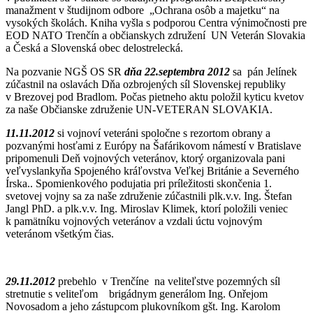
manažment v študijnom odbore „Ochrana osôb a majetku“ na
vysokých školách. Kniha vyšla s podporou Centra výnimočnosti pre
EOD NATO Trenčín a občianskych združení UN Veterán Slovakia
a Česká a Slovenská obec delostrelecká.
Na pozvanie NGŠ OS SR
dňa 22.septembra 2012
sa pán Jelínek
zúčastnil na oslavách Dňa ozbrojených síl Slovenskej republiky
v Brezovej pod Bradlom. Počas pietneho aktu položil kyticu kvetov
za naše Občianske združenie UN-VETERAN SLOVAKIA.
11.11.2012
si vojnoví veteráni spoločne s rezortom obrany a
pozvanými hosťami z Európy na Šafárikovom námestí v Bratislave
pripomenuli Deň vojnových veteránov, ktorý organizovala pani
veľvyslankyňa Spojeného kráľovstva Veľkej Británie a Severného
Írska.. Spomienkového podujatia pri príležitosti skončenia 1.
svetovej vojny sa za naše združenie zúčastnili plk.v.v. Ing. Štefan
Jangl PhD. a plk.v.v. Ing. Miroslav Klimek, ktorí položili veniec
k pamätníku vojnových veteránov a vzdali úctu vojnovým
veteránom všetkým čias.
29.11.2012
prebehlo v Trenčíne na veliteľstve pozemných síl
stretnutie s veliteľom brigádnym generálom Ing. Onřejom
Novosadom a jeho zástupcom plukovníkom gšt. Ing. Karolom