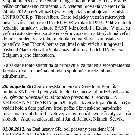
V spolupráci s našim členom p. Ing. Pavlom Frankom nás v sídle
nášho občianskeho združenia UN Veteran Slovakia v Seredi dňa
24.júla 2012 navštívil náš bývalý belgický spolubojovník z misie
UNPROFOR p. Tibor Albert. Tento belgický veterán mierových
misií sa zúčastnil misie UNPROFOR v rokoch 1993-1994 v radoch
belgickej armády v sektore EAST, kde pôsobil v Erdute. V misii sa
veľmi často stretával so slovenskými vojakmi, na ktorých má veľmi
dobré spomienky a z tohto obdobia mu na Slovensku ostalo veľa
priateľov. Pán Tibor Albert sa zaujímal o aktivitách a fungovaní
nášho občianskeho združenia a nás informoval o ich UN Veteran
Belgium a jeho činnostiach.
Na základe tohto stretnutia sa pripravuje za riadenia viceprezidenta
Jaroslava Valka možná dohoda o spolupráci medzi oboma
združeniami.
28. augusta 2012
sa v mestskom parku v Seredi pri Pomníku
hrdinov SNP konal pietny akt kladenia vencov pri príležitosti osláv
68. výročia Slovenského národného povstania.
Členovia UN
VETERAN SLOVAKIA položili kyticu kvetov k pamätníku a tým
vzdali hold a úctu padlým, ktorí počas Slovenského národného
povstania a v období II. svetovej vojny položili svoje životy za našu
slobodu. Aktu sa zúčastnili páni Jangl, Jelínek, Klimek, Ščevík.
01.09.2012
, na Deň ústavy SR, bol pozvaný prezident UN
VETERAN SLOVAKIA na slávnostné zhromaždenie prezidentom