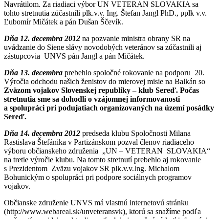
Navrátilom. Za riadiaci výbor UN VETERAN SLOVAKIA sa
tohto stretnutia zúčastnili plk.v.v. Ing. Štefan Jangl PhD., pplk v.v.
Ľubomír Mičátek a pán Dušan Ščevík.
Dňa 12. decembra 2012
na pozvanie ministra obrany SR na
uvádzanie do Siene slávy novodobých veteránov sa zúčastnili aj
zástupcovia UNVS pán Jangl a pán Mičátek.
Dňa 13. decembra
prebehlo spoločné rokovanie na podporu 20.
Výročia odchodu našich ženistov do mierovej misie na Balkán so
Zväzom vojakov Slovenskej republiky – klub Sereď. Počas
stretnutia sme sa dohodli o vzájomnej informovanosti
a spolupráci pri podujatiach organizovaných na území posádky
Sereď.
Dňa 14. decembra 2012
predseda klubu Spoločnosti Milana
Rastislava Štefánika v Partizánskom pozval členov riadiaceho
výboru občianskeho združenia „UN – VETERAN SLOVAKIA“
na tretie výročie klubu. Na tomto stretnutí prebehlo aj rokovanie
s Prezidentom Zväzu vojakov SR plk.v.v.Ing. Michalom
Bohunickým o spolupráci pri podpore sociálnych programov
vojakov.
Občianske združenie UNVS má vlastnú internetovú stránku
(http://www.webareal.sk/unveteransvk), ktorú sa snažíme podľa