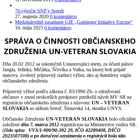
76.výročie SNP v Seredi
27. augusta 2020
0 komentárov
Medzinárodné zasadanie GIE „Gaminger Initiative Europe“
16. mája 2025
0 komentárov
SPRÁVA O ČINNOSTI OBČIANSKEHO
ZDRUŽENIA UN-VETERAN SLOVAKIA
Dňa 20.02 2012 sa uskutočnil Ustanovujúci snem, za účasti pánov
Jangla, Jelínka, Mičátka, Ščevíka a Valka, na ktorej boli prijaté
stanovy, zvolený prípravný riadiaci výbor, ako aj štatutárny orgán
občianskeho združenia.
Prípravný výbor podľa zákona č. 83/1990 Zb. o združovaní
občanov v znení neskorších predpisov predložil návrh MV SR na
registráciu občianskeho združenia s názvom:
UN – VETERAN
SLOVAKIA
so sídlom Sereď, Šintavská 14, skratka UNVS.
Občianske Združenie
UN-VETERAN SLOVAKIA
bolo oficiálne
založené
dňa 7. marca 2012
registráciou na Ministerstve vnútra SR.
(
číslo spisu VVS/1-900/90-392 29, IČO 42289408, DIČO
2023507508) a po doručení oznámenia o registrácii bola táto