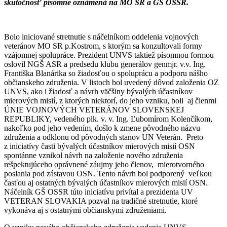
skutočnosť písomne oznámená na MO SR a GŠ OSSR.
Bolo iniciované stretnutie s náčelníkom oddelenia vojnových
veteránov MO SR p.Kostrom, s ktorým sa konzultovali formy
vzájomnej spolupráce. Prezident UNVS taktiež písomnou formou
oslovil NGŠ ASR a predsedu klubu generálov genmjr. v.v. Ing.
Františka Blanárika so žiadosťou o spoluprácu a podporu nášho
občianskeho združenia. V listoch bol uvedený dôvod založenia OZ
UNVS, ako i žiadosť a návrh väčšiny bývalých účastníkov
mierových misií, z ktorých niektorí, do jeho vzniku, boli aj členmi
ÚNIE VOJNOVÝCH VETERÁNOV SLOVENSKEJ
REPUBLIKY, vedeného plk. v. v. Ing. Ľubomírom Kolenčíkom,
nakoľko pod jeho vedením, došlo k zmene pôvodného názvu
združenia a odklonu od pôvodných stanov UN Veterán. Preto
z iniciatívy časti bývalých účastníkov mierových misií OSN
spontánne vznikol návrh na založenie nového združenia
rešpektujúceho oprávnené záujmy jeho členov, mierotvorného
poslania pod zástavou OSN. Tento návrh bol podporený veľkou
časťou aj ostatných bývalých účastníkov mierových misií OSN.
Náčelník GŠ OSSR túto iniciatívu privítal a prezidenta UV
VETERAN SLOVAKIA pozval na tradičné stretnutie, ktoré
vykonáva aj s ostatnými občianskymi združeniami.