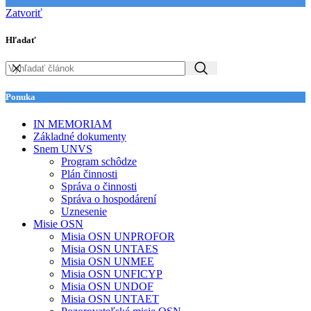
Zatvoriť
Hľadať
Ponuka
IN MEMORIAM
Základné dokumenty
Snem UNVS
Program schôdze
Plán činnosti
Správa o činnosti
Správa o hospodárení
Uznesenie
Misie OSN
Misia OSN UNPROFOR
Misia OSN UNTAES
Misia OSN UNMEE
Misia OSN UNFICYP
Misia OSN UNDOF
Misia OSN UNTAET