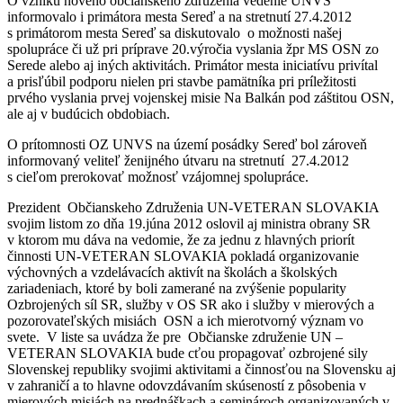
O vzniku nového občianskeho združenia vedenie UNVS
informovalo i primátora mesta Sereď a na stretnutí 27.4.2012
s primátorom mesta Sereď sa diskutovalo o možnosti našej
spolupráce či už pri príprave 20.výročia vyslania žpr MS OSN zo
Serede alebo aj iných aktivitách. Primátor mesta iniciatívu privítal
a prisľúbil podporu nielen pri stavbe pamätníka pri príležitosti
prvého vyslania prvej vojenskej misie Na Balkán pod záštitou OSN,
ale aj v budúcich obdobiach.
O prítomnosti OZ UNVS na území posádky Sereď bol zároveň
informovaný veliteľ ženijného útvaru na stretnutí 27.4.2012
s cieľom prerokovať možnosť vzájomnej spolupráce.
Prezident Občianskeho Združenia UN-VETERAN SLOVAKIA
svojim listom zo dňa 19.júna 2012 oslovil aj ministra obrany SR
v ktorom mu dáva na vedomie, že za jednu z hlavných priorít
činnosti UN-VETERAN SLOVAKIA pokladá organizovanie
výchovných a vzdelávacích aktivít na školách a školských
zariadeniach, ktoré by boli zamerané na zvýšenie popularity
Ozbrojených síl SR, služby v OS SR ako i služby v mierových a
pozorovateľských misiách OSN a ich mierotvorný význam vo
svete. V liste sa uvádza že pre Občianske združenie UN –
VETERAN SLOVAKIA bude cťou propagovať ozbrojené sily
Slovenskej republiky svojimi aktivitami a činnosťou na Slovensku aj
v zahraničí a to hlavne odovzdávaním skúseností z pôsobenia v
mierových misiách na prednáškach a seminároch organizovaných v