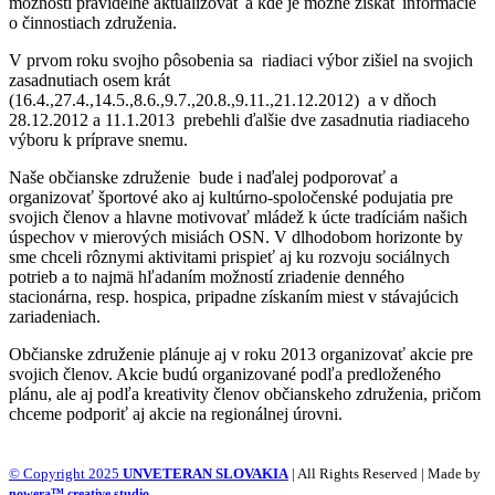
možností pravidelne aktualizovať a kde je možné získať informácie
o činnostiach združenia.
V prvom roku svojho pôsobenia sa riadiaci výbor zišiel na svojich
zasadnutiach osem krát
(16.4.,27.4.,14.5.,8.6.,9.7.,20.8.,9.11.,21.12.2012) a v dňoch
28.12.2012 a 11.1.2013 prebehli ďalšie dve zasadnutia riadiaceho
výboru k príprave snemu.
Naše občianske združenie bude i naďalej podporovať a
organizovať športové ako aj kultúrno-spoločenské podujatia pre
svojich členov a hlavne motivovať mládež k úcte tradíciám našich
úspechov v mierových misiách OSN. V dlhodobom horizonte by
sme chceli rôznymi aktivitami prispieť aj ku rozvoju sociálnych
potrieb a to najmä hľadaním možností zriadenie denného
stacionárna, resp. hospica, pripadne získaním miest v stávajúcich
zariadeniach.
Občianske združenie plánuje aj v roku 2013 organizovať akcie pre
svojich členov. Akcie budú organizované podľa predloženého
plánu, ale aj podľa kreativity členov občianskeho združenia, pričom
chceme podporiť aj akcie na regionálnej úrovni.
© Copyright 2025
UNVETERAN SLOVAKIA
| All Rights Reserved | Made by
nowera™ creative studio