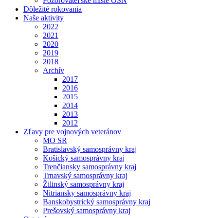
Pozorovateľské misie OSN
Dôležité rokovania
Naše aktivity
2022
2021
2020
2019
2018
Archív
2017
2016
2015
2014
2013
2012
Zľavy pre vojnových veteránov
MO SR
Bratislavský samosprávny kraj
Košický samosprávny kraj
Trenčiansky samosprávny kraj
Trnavský samosprávny kraj
Žilinský samosprávny kraj
Nitriansky samosprávny kraj
Banskobystrický samosprávny kraj
Prešovský samosprávny kraj