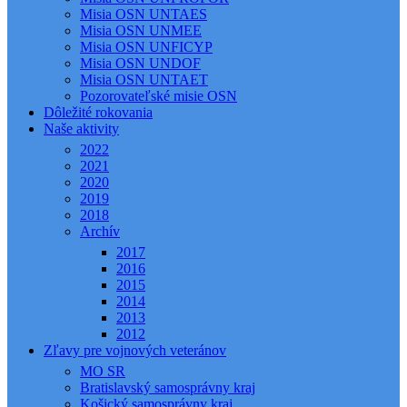
Misia OSN UNTAES
Misia OSN UNMEE
Misia OSN UNFICYP
Misia OSN UNDOF
Misia OSN UNTAET
Pozorovateľské misie OSN
Dôležité rokovania
Naše aktivity
2022
2021
2020
2019
2018
Archív
2017
2016
2015
2014
2013
2012
Zľavy pre vojnových veteránov
MO SR
Bratislavský samosprávny kraj
Košický samosprávny kraj