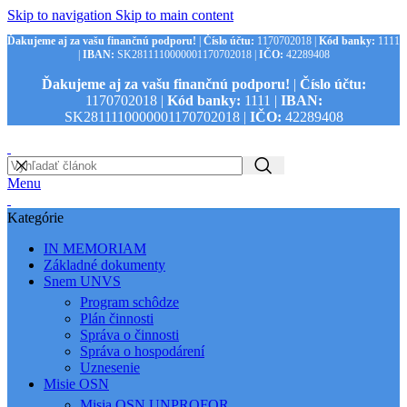
Skip to navigation
Skip to main content
Ďakujeme aj za vašu finančnú podporu!
|
Číslo účtu:
1170702018 |
Kód banky:
1111
|
IBAN:
SK2811110000001170702018 |
IČO:
42289408
Ďakujeme aj za vašu finančnú podporu!
|
Číslo účtu:
1170702018 |
Kód banky:
1111 |
IBAN:
SK2811110000001170702018 |
IČO:
42289408
Menu
Kategórie
IN MEMORIAM
Základné dokumenty
Snem UNVS
Program schôdze
Plán činnosti
Správa o činnosti
Správa o hospodárení
Uznesenie
Misie OSN
Misia OSN UNPROFOR