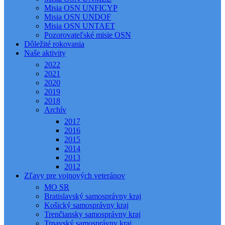
Misia OSN UNFICYP
Misia OSN UNDOF
Misia OSN UNTAET
Pozorovateľské misie OSN
Dôležité rokovania
Naše aktivity
2022
2021
2020
2019
2018
Archív
2017
2016
2015
2014
2013
2012
Zľavy pre vojnových veteránov
MO SR
Bratislavský samosprávny kraj
Košický samosprávny kraj
Trenčiansky samosprávny kraj
Trnavský samosprávny kraj