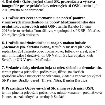
4. Deň detí s Ozbrojenými silami SR, prezentácia a výstava
fotografií z práce príslušníkov mierových síl OSN,
termín 1.jún
2013,miesto bude spresnené
5. 1.ročník streleckého memoriálu na počesť padlých
v mierových misiách/alebo na počesť Medzinárodného dňa
príslušníkov mierových misií OSN,
termín 8.alebo 15.júna
2013,miesto strelnica Tomašíkovo, v spolupráci s PZ SR, účasť asi
20 trojčlenných družstiev
6. 1.ročník medzinárodného turnaja v malom futbale
,,Memoriál plk. Štefana Ivana,,
termín v mesiaci júl alebo
september 2013,miesto obec Tomašíkovo, futbalový areál, účasť
min tri futbalové družstvá, dr. UNVS, dr. Zväzu vojakov klub
Sereď, dr UN Veteran Maďarsko
7. Vzdanie vďaky obetiam boja za mier, slobodu a demokraciu,
termín plnenia priebežne počas roku, účasť na akciách
spoločenského a historického významu, kladenia vencov pri výročí
SNP a iné, Bradlo, Sereď, Trnava, Nitra, Banská Bystrica
8. Prezentácia Ozbrojených síl SR a mierových misií OSN,
termín plnenia priebežne počas roka, miesto konania – prednášková
činnosť na základných a stredných školách.