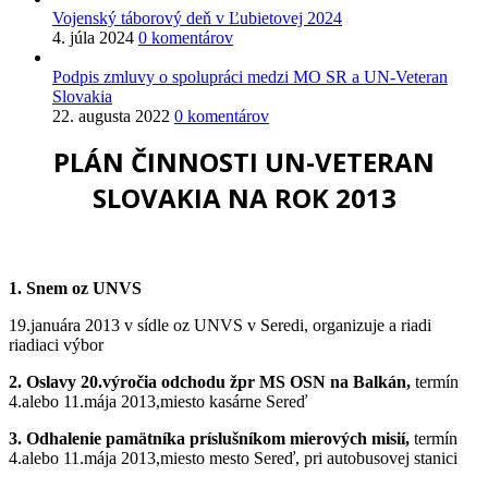
Vojenský táborový deň v Ľubietovej 2024
4. júla 2024
0 komentárov
Podpis zmluvy o spolupráci medzi MO SR a UN-Veteran
Slovakia
22. augusta 2022
0 komentárov
PLÁN ČINNOSTI UN-VETERAN
SLOVAKIA NA ROK 2013
1. Snem oz UNVS
19.januára 2013 v sídle oz UNVS v Seredi, organizuje a riadi
riadiaci výbor
2. Oslavy 20.výročia odchodu žpr MS OSN na Balkán,
termín
4.alebo 11.mája 2013,miesto kasárne Sereď
3. Odhalenie pamätníka príslušníkom mierových misií,
termín
4.alebo 11.mája 2013,miesto mesto Sereď, pri autobusovej stanici