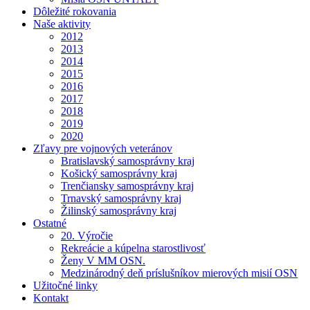
Dôležité rokovania
Naše aktivity
2012
2013
2014
2015
2016
2017
2018
2019
2020
Zľavy pre vojnových veteránov
Bratislavský samosprávny kraj
Košický samosprávny kraj
Trenčiansky samosprávny kraj
Trnavský samosprávny kraj
Žilinský samosprávny kraj
Ostatné
20. Výročie
Rekreácie a kúpelna starostlivosť
Ženy V MM OSN.
Medzinárodný deň príslušníkov mierových misií OSN
Užitočné linky
Kontakt