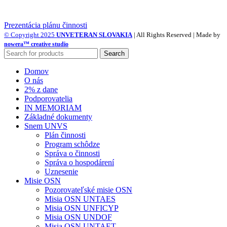
Prezentácia plánu činnosti
© Copyright 2025
UNVETERAN SLOVAKIA
| All Rights Reserved | Made by
nowera™ creative studio
Search
Domov
O nás
2% z dane
Podporovatelia
IN MEMORIAM
Základné dokumenty
Snem UNVS
Plán činnosti
Program schôdze
Správa o činnosti
Správa o hospodárení
Uznesenie
Misie OSN
Pozorovateľské misie OSN
Misia OSN UNTAES
Misia OSN UNFICYP
Misia OSN UNDOF
Misia OSN UNTAET