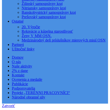
Žilinský samosprávny kraj
Nitriansky samosprávny kraj
Banskobystrický samosprávny kraj
Prešovský samosprávny kraj
Ostatné
20. Výročie
Rekreácie a kúpelna starostlivosť
Ženy V MM OSN.
Medzinárodný deň príslušníkov mierových misií OSN
Partneri
Užitočné linky
Domov
O nás
Naše aktivity
2% z dane
Kontakt
Ocenenia a medaile
Publikácie
Podporovatelia
Projekt „TERÉNNI PRACOVNÍCI“
Národné obranné sily
Zatvoriť