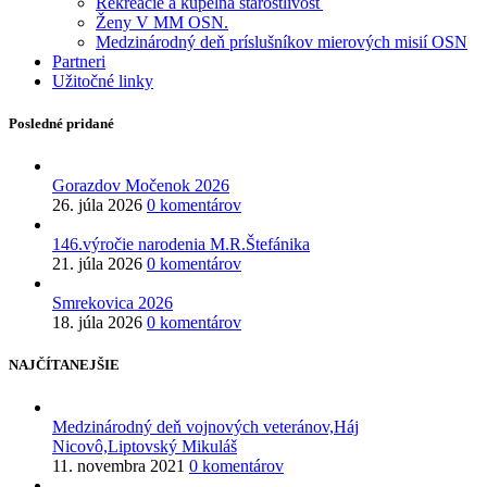
Rekreácie a kúpelna starostlivosť
Ženy V MM OSN.
Medzinárodný deň príslušníkov mierových misií OSN
Partneri
Užitočné linky
Posledné pridané
Gorazdov Močenok 2026
26. júla 2026
0 komentárov
146.výročie narodenia M.R.Štefánika
21. júla 2026
0 komentárov
Smrekovica 2026
18. júla 2026
0 komentárov
NAJČÍTANEJŠIE
Medzinárodný deň vojnových veteránov,Háj
Nicovô,Liptovský Mikuláš
11. novembra 2021
0 komentárov