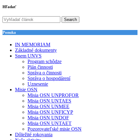
Hľadať
Search
Ponuka
IN MEMORIAM
Základné dokumenty
Snem UNVS
Program schôdze
Plán činnosti
Správa o činnosti
Správa o hospodárení
Uznesenie
Misie OSN
Misia OSN UNPROFOR
Misia OSN UNTAES
Misia OSN UNMEE
Misia OSN UNFICYP
Misia OSN UNDOF
Misia OSN UNTAET
Pozorovateľské misie OSN
Dôležité rokovania