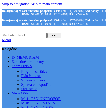
Skip to navigation
Skip to main content
Ďakujeme aj za vašu finančnú podporu!
|
Číslo účtu:
1170702018 |
Kód banky:
1111
|
IBAN:
SK2811110000001170702018 |
IČO:
42289408
Ďakujeme aj za vašu finančnú podporu!
|
Číslo účtu:
1170702018 |
Kód banky:
1111
|
IBAN:
SK2811110000001170702018 |
IČO:
42289408
Search
Menu
Kategórie
IN MEMORIAM
Základné dokumenty
Snem UNVS
Program schôdze
Plán činnosti
Správa o činnosti
Správa o hospodárení
Uznesenie
Misie OSN
Misia OSN UNPROFOR
Misia OSN UNTAES
Misia OSN UNMEE