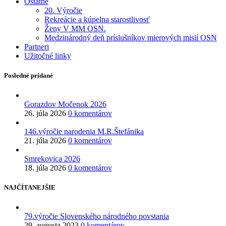
Ostatné
20. Výročie
Rekreácie a kúpelna starostlivosť
Ženy V MM OSN.
Medzinárodný deň príslušníkov mierových misií OSN
Partneri
Užitočné linky
Posledné pridané
Gorazdov Močenok 2026
26. júla 2026
0 komentárov
146.výročie narodenia M.R.Štefánika
21. júla 2026
0 komentárov
Smrekovica 2026
18. júla 2026
0 komentárov
NAJČÍTANEJŠIE
79.výročie Slovenského národného povstania
29. augusta 2023
0 komentárov