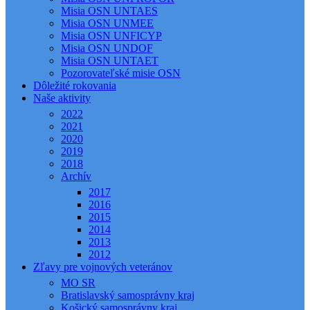
Misia OSN UNTAES
Misia OSN UNMEE
Misia OSN UNFICYP
Misia OSN UNDOF
Misia OSN UNTAET
Pozorovateľské misie OSN
Dôležité rokovania
Naše aktivity
2022
2021
2020
2019
2018
Archív
2017
2016
2015
2014
2013
2012
Zľavy pre vojnových veteránov
MO SR
Bratislavský samosprávny kraj
Košický samosprávny kraj