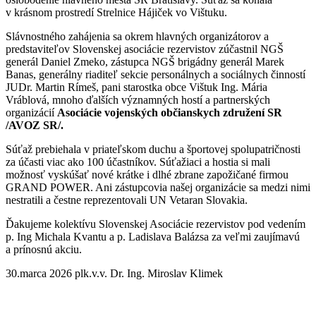
v krásnom prostredí Strelnice Hájiček vo Vištuku.
Slávnostného zahájenia sa okrem hlavných organizátorov a
predstaviteľov Slovenskej asociácie rezervistov zúčastnil NGŠ
generál Daniel Zmeko, zástupca NGŠ brigádny generál Marek
Banas, generálny riaditeľ sekcie personálnych a sociálnych činností
JUDr. Martin Rímeš, pani starostka obce Vištuk Ing. Mária
Vráblová, mnoho ďalších významných hostí a partnerských
organizácií
Asociácie vojenských občianskych združení SR
/AVOZ SR/
.
Súťaž prebiehala v priateľskom duchu a športovej spolupatričnosti
za účasti viac ako 100 účastníkov. Súťažiaci a hostia si mali
možnosť vyskúšať nové krátke i dlhé zbrane zapožičané firmou
GRAND POWER. Ani zástupcovia našej organizácie sa medzi nimi
nestratili a čestne reprezentovali UN Vetaran Slovakia.
Ďakujeme kolektívu Slovenskej Asociácie rezervistov pod vedením
p. Ing Michala Kvantu a p. Ladislava Balázsa za veľmi zaujímavú
a prínosnú akciu.
30.marca 2026 plk.v.v. Dr. Ing. Miroslav Klimek