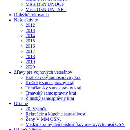
Misia OSN UNDOF
Misia OSN UNTAET
Dôležité rokovania
Naše aktivity
2012
2013
2014
2015
2016
2017
2018
2019
2020
Zľavy pre vojnových veteránov
Bratislavský samosprávny kraj
Košický samosprávny kraj
Trenčiansky samosprávny kraj
Trnavský samosprávny kraj
Žilinský samosprávny kraj
Ostatné
20. Výročie
Rekreácie a kúpelna starostlivosť
Ženy V MM OSN.
Medzinárodný deň príslušníkov mierových misií OSN
Užitočné linky