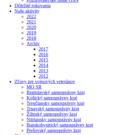
Pozorovateľské misie OSN
Dôležité rokovania
Naše aktivity
2022
2021
2020
2019
2018
Archív
2017
2016
2015
2014
2013
2012
Zľavy pre vojnových veteránov
MO SR
Bratislavský samosprávny kraj
Košický samosprávny kraj
Trenčiansky samosprávny kraj
Trnavský samosprávny kraj
Žilinský samosprávny kraj
Nitriansky samosprávny kraj
Banskobystrický samosprávny kraj
Prešovský samosprávny kraj