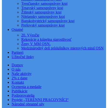
Trenčiansky samosprávny kraj
Trnavský samosprávny kraj
Žilinský samosprávny kraj
Nitriansky samosprávny kraj
Banskobystrický samosprávny kraj
Prešovský samosprávny kraj
Ostatné
20. Výročie
Rekreácie a kúpelna starostlivosť
Ženy V MM OSN.
Medzinárodný deň príslušníkov mierových misií OSN
Partneri
Užitočné linky
Domov
O nás
Naše aktivity
2% z dane
Kontakt
Ocenenia a medaile
Publikácie
Podporovatelia
Projekt „TERÉNNI PRACOVNÍCI“
Národné obranné sily