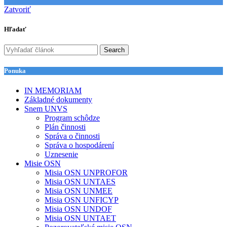
Zatvoriť
Hľadať
Search
Ponuka
IN MEMORIAM
Základné dokumenty
Snem UNVS
Program schôdze
Plán činnosti
Správa o činnosti
Správa o hospodárení
Uznesenie
Misie OSN
Misia OSN UNPROFOR
Misia OSN UNTAES
Misia OSN UNMEE
Misia OSN UNFICYP
Misia OSN UNDOF
Misia OSN UNTAET