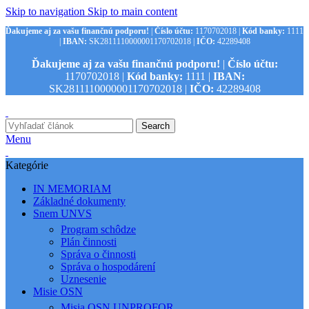
Skip to navigation
Skip to main content
Ďakujeme aj za vašu finančnú podporu!
|
Číslo účtu:
1170702018 |
Kód banky:
1111
|
IBAN:
SK2811110000001170702018 |
IČO:
42289408
Ďakujeme aj za vašu finančnú podporu!
|
Číslo účtu:
1170702018 |
Kód banky:
1111 |
IBAN:
SK2811110000001170702018 |
IČO:
42289408
Search
Menu
Kategórie
IN MEMORIAM
Základné dokumenty
Snem UNVS
Program schôdze
Plán činnosti
Správa o činnosti
Správa o hospodárení
Uznesenie
Misie OSN
Misia OSN UNPROFOR