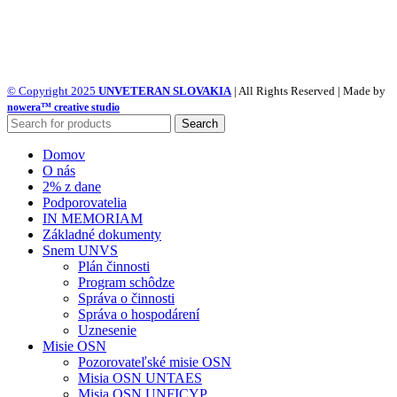
© Copyright 2025
UNVETERAN SLOVAKIA
| All Rights Reserved | Made by
nowera™ creative studio
Search
Domov
O nás
2% z dane
Podporovatelia
IN MEMORIAM
Základné dokumenty
Snem UNVS
Plán činnosti
Program schôdze
Správa o činnosti
Správa o hospodárení
Uznesenie
Misie OSN
Pozorovateľské misie OSN
Misia OSN UNTAES
Misia OSN UNFICYP