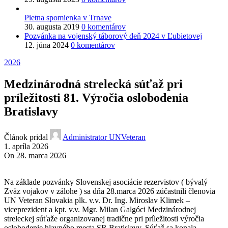
Pietna spomienka v Trnave
30. augusta 2019
0 komentárov
Pozvánka na vojenský táborový deň 2024 v Ľubietovej
12. júna 2024
0 komentárov
2026
Medzinárodná strelecká súťaž pri
príležitosti 81. Výročia oslobodenia
Bratislavy
Článok pridal
Administrator UNVeteran
1. apríla 2026
On 28. marca 2026
Na základe pozvánky Slovenskej asociácie rezervistov ( bývalý
Zväz vojakov v zálohe ) sa dňa 28.marca 2026 zúčastnili členovia
UN Veteran Slovakia plk. v.v. Dr. Ing. Miroslav Klimek –
viceprezident a kpt. v.v. Mgr. Milan Galgóci Medzinárodnej
streleckej súťaže organizovanej tradične pri príležitosti výročia
oslobodenie hlavného mesta SR Bratislavy. Súťaž sa konala