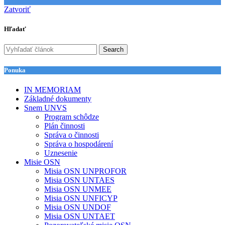
Zatvoriť
Hľadať
Search
Ponuka
IN MEMORIAM
Základné dokumenty
Snem UNVS
Program schôdze
Plán činnosti
Správa o činnosti
Správa o hospodárení
Uznesenie
Misie OSN
Misia OSN UNPROFOR
Misia OSN UNTAES
Misia OSN UNMEE
Misia OSN UNFICYP
Misia OSN UNDOF
Misia OSN UNTAET