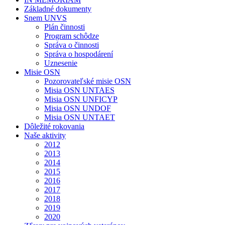
Základné dokumenty
Snem UNVS
Plán činnosti
Program schôdze
Správa o činnosti
Správa o hospodárení
Uznesenie
Misie OSN
Pozorovateľské misie OSN
Misia OSN UNTAES
Misia OSN UNFICYP
Misia OSN UNDOF
Misia OSN UNTAET
Dôležité rokovania
Naše aktivity
2012
2013
2014
2015
2016
2017
2018
2019
2020