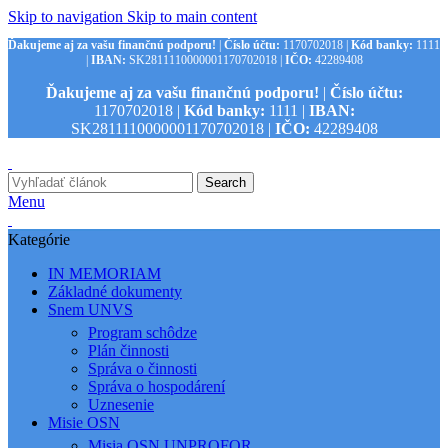
Skip to navigation
Skip to main content
Ďakujeme aj za vašu finančnú podporu!
|
Číslo účtu:
1170702018 |
Kód banky:
1111
|
IBAN:
SK2811110000001170702018 |
IČO:
42289408
Ďakujeme aj za vašu finančnú podporu!
|
Číslo účtu:
1170702018 |
Kód banky:
1111 |
IBAN:
SK2811110000001170702018 |
IČO:
42289408
Search
Menu
Kategórie
IN MEMORIAM
Základné dokumenty
Snem UNVS
Program schôdze
Plán činnosti
Správa o činnosti
Správa o hospodárení
Uznesenie
Misie OSN
Misia OSN UNPROFOR