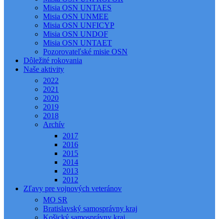
Misia OSN UNTAES
Misia OSN UNMEE
Misia OSN UNFICYP
Misia OSN UNDOF
Misia OSN UNTAET
Pozorovateľské misie OSN
Dôležité rokovania
Naše aktivity
2022
2021
2020
2019
2018
Archív
2017
2016
2015
2014
2013
2012
Zľavy pre vojnových veteránov
MO SR
Bratislavský samosprávny kraj
Košický samosprávny kraj