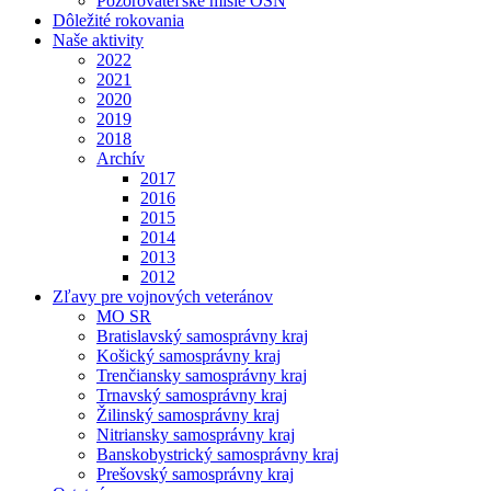
Pozorovateľské misie OSN
Dôležité rokovania
Naše aktivity
2022
2021
2020
2019
2018
Archív
2017
2016
2015
2014
2013
2012
Zľavy pre vojnových veteránov
MO SR
Bratislavský samosprávny kraj
Košický samosprávny kraj
Trenčiansky samosprávny kraj
Trnavský samosprávny kraj
Žilinský samosprávny kraj
Nitriansky samosprávny kraj
Banskobystrický samosprávny kraj
Prešovský samosprávny kraj