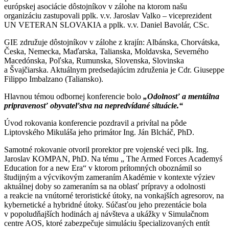
európskej asociácie dôstojníkov v zálohe na ktorom našu
organizáciu zastupovali pplk. v.v. Jaroslav Valko – viceprezident
UN VETERAN SLOVAKIA a pplk. v.v. Daniel Bavolár, CSc.
GIE združuje dôstojníkov v zálohe z krajín: Albánska, Chorvátska,
Česka, Nemecka, Maďarska, Talianska, Moldavska, Severného
Macedónska, Poľska, Rumunska, Slovenska, Slovinska
a Švajčiarska. Aktuálnym predsedajúcim združenia je Cdr. Giuseppe
Filippo Imbalzano (Taliansko).
Hlavnou témou odbornej konferencie bolo
„Odolnosť a mentálna
pripravenosť obyvateľstva na nepredvídané situácie.“
Úvod rokovania konferencie pozdravil a privítal na pôde
Liptovského Mikuláša jeho primátor Ing. Ján Blcháč, PhD.
Samotné rokovanie otvoril prorektor pre vojenské veci plk. Ing.
Jaroslav KOMPAN, PhD. Na tému „ The Armed Forces Academyś
Education for a new Era“ v ktorom prítomných oboznámil so
študijným a výcvikovým zameraním Akadémie v kontexte výziev
aktuálnej doby so zameraním sa na oblasť prípravy a odolnosti
a reakcie na vnútorné teroristické útoky, na vonkajších agresorov, na
kybernetické a hybridné útoky. Súčasťou jeho prezentácie bola
v popoludňajších hodinách aj návšteva a ukážky v Simulačnom
centre AOS, ktoré zabezpečuje simuláciu špecializovaných entít