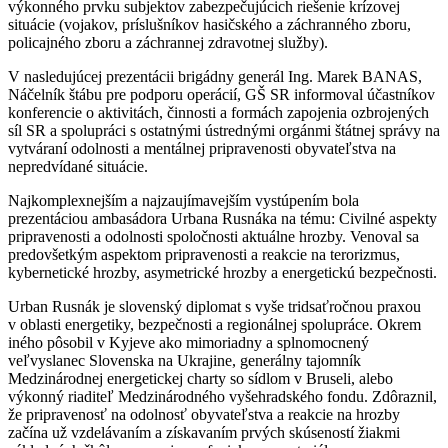
výkonného prvku subjektov zabezpečujúcich riešenie krízovej
situácie (vojakov, príslušníkov hasičského a záchranného zboru,
policajného zboru a záchrannej zdravotnej služby).
V nasledujúcej prezentácii brigádny generál Ing. Marek BANAS,
Náčelník štábu pre podporu operácií, GŠ SR informoval účastníkov
konferencie o aktivitách, činnosti a formách zapojenia ozbrojených
síl SR a spolupráci s ostatnými ústrednými orgánmi štátnej správy na
vytváraní odolnosti a mentálnej pripravenosti obyvateľstva na
nepredvídané situácie.
Najkomplexnejším a najzaujímavejším vystúpením bola
prezentáciou ambasádora Urbana Rusnáka na tému: Civilné aspekty
pripravenosti a odolnosti spoločnosti aktuálne hrozby. Venoval sa
predovšetkým aspektom pripravenosti a reakcie na terorizmus,
kybernetické hrozby, asymetrické hrozby a energetickú bezpečnosti.
Urban Rusnák je slovenský diplomat s vyše tridsaťročnou praxou
v oblasti energetiky, bezpečnosti a regionálnej spolupráce. Okrem
iného pôsobil v Kyjeve ako mimoriadny a splnomocnený
veľvyslanec Slovenska na Ukrajine, generálny tajomník
Medzinárodnej energetickej charty so sídlom v Bruseli, alebo
výkonný riaditeľ Medzinárodného vyšehradského fondu. Zdôraznil,
že pripravenosť na odolnosť obyvateľstva a reakcie na hrozby
začína už vzdelávaním a získavaním prvých skúseností žiakmi