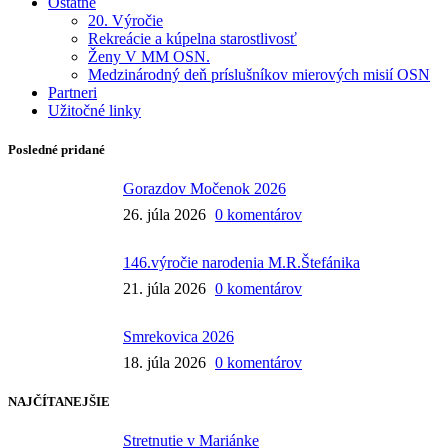
Ostatné
20. Výročie
Rekreácie a kúpelna starostlivosť
Ženy V MM OSN.
Medzinárodný deň príslušníkov mierových misií OSN
Partneri
Užitočné linky
Posledné pridané
Gorazdov Močenok 2026
26. júla 2026
0 komentárov
146.výročie narodenia M.R.Štefánika
21. júla 2026
0 komentárov
Smrekovica 2026
18. júla 2026
0 komentárov
NAJČÍTANEJŠIE
Stretnutie v Mariánke