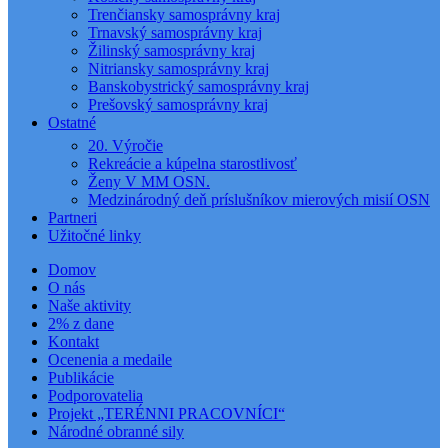
Trenčiansky samosprávny kraj
Trnavský samosprávny kraj
Žilinský samosprávny kraj
Nitriansky samosprávny kraj
Banskobystrický samosprávny kraj
Prešovský samosprávny kraj
Ostatné
20. Výročie
Rekreácie a kúpelna starostlivosť
Ženy V MM OSN.
Medzinárodný deň príslušníkov mierových misií OSN
Partneri
Užitočné linky
Domov
O nás
Naše aktivity
2% z dane
Kontakt
Ocenenia a medaile
Publikácie
Podporovatelia
Projekt „TERÉNNI PRACOVNÍCI“
Národné obranné sily