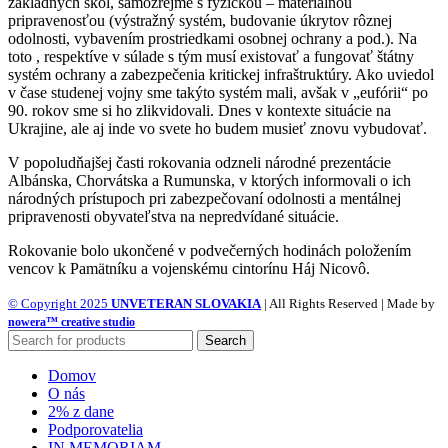
základných škôl, samozrejme s fyzickou – materiálnou
pripravenosťou (výstražný systém, budovanie úkrytov rôznej
odolnosti, vybavením prostriedkami osobnej ochrany a pod.). Na
toto , respektíve v súlade s tým musí existovať a fungovať štátny
systém ochrany a zabezpečenia kritickej infraštruktúry. Ako uviedol
v čase studenej vojny sme takýto systém mali, avšak v „eufórii“ po
90. rokov sme si ho zlikvidovali. Dnes v kontexte situácie na
Ukrajine, ale aj inde vo svete ho budem musieť znovu vybudovať.
V popoludňajšej časti rokovania odzneli národné prezentácie
Albánska, Chorvátska a Rumunska, v ktorých informovali o ich
národných prístupoch pri zabezpečovaní odolnosti a mentálnej
pripravenosti obyvateľstva na nepredvídané situácie.
Rokovanie bolo ukončené v podvečerných hodinách položením
vencov k Pamätníku a vojenskému cintorínu Háj Nicovô.
© Copyright 2025
UNVETERAN SLOVAKIA
| All Rights Reserved | Made by
nowera™ creative studio
Search
Domov
O nás
2% z dane
Podporovatelia
IN MEMORIAM