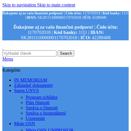
Skip to navigation
Skip to main content
Ďakujeme aj za vašu finančnú podporu!
|
Číslo účtu:
1170702018 |
Kód banky:
1111
|
IBAN:
SK2811110000001170702018 |
IČO:
42289408
Ďakujeme aj za vašu finančnú podporu!
|
Číslo účtu:
1170702018 |
Kód banky:
1111 |
IBAN:
SK2811110000001170702018 |
IČO:
42289408
Search
Menu
Kategórie
IN MEMORIAM
Základné dokumenty
Snem UNVS
Program schôdze
Plán činnosti
Správa o činnosti
Správa o hospodárení
Uznesenie
Misie OSN
Misia OSN UNPROFOR