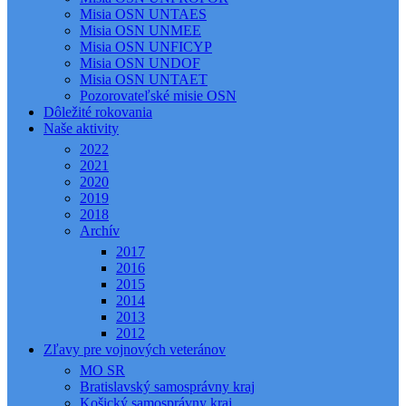
Misia OSN UNTAES
Misia OSN UNMEE
Misia OSN UNFICYP
Misia OSN UNDOF
Misia OSN UNTAET
Pozorovateľské misie OSN
Dôležité rokovania
Naše aktivity
2022
2021
2020
2019
2018
Archív
2017
2016
2015
2014
2013
2012
Zľavy pre vojnových veteránov
MO SR
Bratislavský samosprávny kraj
Košický samosprávny kraj