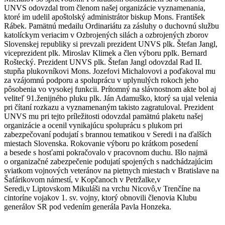
UNVS odovzdal trom členom našej organizácie vyznamenania,
ktoré im udelil apoštolský administrátor biskup Mons. František
Rábek. Pamätnú medailu Ordinariátu za zásluhy o duchovnú službu
katolíckym veriacim v Ozbrojených silách a ozbrojených zborov
Slovenskej republiky si prevzali prezident UNVS plk. Štefan Jangl,
viceprezident plk. Miroslav Klimek a člen výboru pplk. Bernard
Roštecký. Prezident UNVS plk. Štefan Jangl odovzdal Rad II.
stupňa plukovníkovi Mons. Jozefovi Michalovovi a poďakoval mu
za vzájomnú podporu a spoluprácu v uplynulých rokoch jeho
pôsobenia vo vysokej funkcii. Prítomný na slávnostnom akte bol aj
veliteľ 91.ženijného pluku plk. Ján Adamuško, ktorý sa ujal velenia
pri čítaní rozkazu a vyznamenaným takisto zagratuloval. Prezident
UNVS mu pri tejto príležitosti odovzdal pamätnú plaketu našej
organizácie a ocenil vynikajúcu spoluprácu s plukom pri
zabezpečovaní podujatí s brannou tematikou v Seredi i na ďalších
miestach Slovenska. Rokovanie výboru po krátkom posedení
a besede s hosťami pokračovalo v pracovnom duchu. Išlo najmä
o organizačné zabezpečenie podujatí spojených s nadchádzajúcim
sviatkom vojnových veteránov na pietnych miestach v Bratislave na
Šafárikovom námestí, v Kopčanoch v Petržalke,v
Seredi,v Liptovskom Mikuláši na vrchu Nicovô,v Trenčíne na
cintoríne vojakov 1. sv. vojny, ktorý obnovili členovia Klubu
generálov SR pod vedením generála Pavla Honzeka.