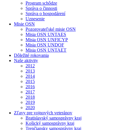
Program schôdze
Správa o činnosti
Správa o hospodárení
Uznesenie
Misie OSN
Pozorovateľské misie OSN
Misia OSN UNTAES
Misia OSN UNFICYP
Misia OSN UNDOF
Misia OSN UNTAET
Dôležité rokovania
Naše aktivity
2012
2013
2014
2015
2016
2017
2018
2019
2020
Zľavy pre vojnových veteránov
Bratislavský samosprávny kraj
Košický samosprávny kraj
Trenčiansky samosprávny kraj