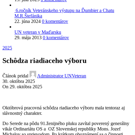
6.ročník Veteránskeho výstupu na Ďumbier a Chatu
M.R.Štefánika
22. júna 2024
0 komentárov
UN veteran v Maďarsku
29. mája 2013
0 komentárov
2025
Schôdza riadiaceho výboru
Článok pridal
Administrator UNVeteran
30. októbra 2025
On 29. októbra 2025
Októbrová pracovná schôdza riadiaceho výboru mala tentoraz aj
slávnostný charakter.
Do Serede na pôdu 91.ženijného pluku zavítal poverený generálny
vikár Ordinariátu OS a OZ Slovenskej republiky Mons. Jozef
Michalov so sprievodom. Po krátkom oboznámení sa o činnosti