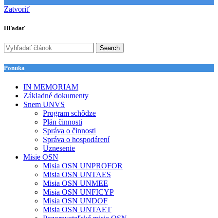
Zatvoriť
Hľadať
Search
Ponuka
IN MEMORIAM
Základné dokumenty
Snem UNVS
Program schôdze
Plán činnosti
Správa o činnosti
Správa o hospodárení
Uznesenie
Misie OSN
Misia OSN UNPROFOR
Misia OSN UNTAES
Misia OSN UNMEE
Misia OSN UNFICYP
Misia OSN UNDOF
Misia OSN UNTAET