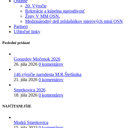
Ostatné
20. Výročie
Rekreácie a kúpelna starostlivosť
Ženy V MM OSN.
Medzinárodný deň príslušníkov mierových misií OSN
Partneri
Užitočné linky
Posledné pridané
Gorazdov Močenok 2026
26. júla 2026
0 komentárov
146.výročie narodenia M.R.Štefánika
21. júla 2026
0 komentárov
Smrekovica 2026
18. júla 2026
0 komentárov
NAJČÍTANEJŠIE
Modrá Smrekovica
15. júla 2023
0 komentárov