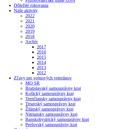
Pozorovateľské misie OSN
Dôležité rokovania
Naše aktivity
2022
2021
2020
2019
2018
Archív
2017
2016
2015
2014
2013
2012
Zľavy pre vojnových veteránov
MO SR
Bratislavský samosprávny kraj
Košický samosprávny kraj
Trenčiansky samosprávny kraj
Trnavský samosprávny kraj
Žilinský samosprávny kraj
Nitriansky samosprávny kraj
Banskobystrický samosprávny kraj
Prešovský samosprávny kraj