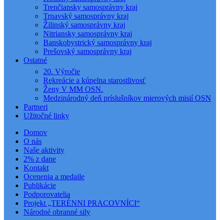
Trenčiansky samosprávny kraj
Trnavský samosprávny kraj
Žilinský samosprávny kraj
Nitriansky samosprávny kraj
Banskobystrický samosprávny kraj
Prešovský samosprávny kraj
Ostatné
20. Výročie
Rekreácie a kúpelna starostlivosť
Ženy V MM OSN.
Medzinárodný deň príslušníkov mierových misií OSN
Partneri
Užitočné linky
Domov
O nás
Naše aktivity
2% z dane
Kontakt
Ocenenia a medaile
Publikácie
Podporovatelia
Projekt „TERÉNNI PRACOVNÍCI“
Národné obranné sily