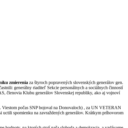
níku zmierenia
za štyroch popravených slovenských generálov gen.
stnili: generálny riaditeľ Sekcie personálnych a sociálnych činností
, členovia Klubu generálov Slovenskej republiky, ako aj vojnoví
a gen. Viestom počas SNP bojoval na Donovaloch) , za UN VETERAN
si uctili spomienku na zavraždených generálov. Krátkym príhovorom
ame hodnoty, na ktorých stojí naša sloboda a demokracia, a vzdávame