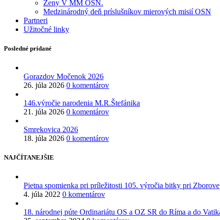
Ženy V MM OSN.
Medzinárodný deň príslušníkov mierových misií OSN
Partneri
Užitočné linky
Posledné pridané
Gorazdov Močenok 2026
26. júla 2026
0 komentárov
146.výročie narodenia M.R.Štefánika
21. júla 2026
0 komentárov
Smrekovica 2026
18. júla 2026
0 komentárov
NAJČÍTANEJŠIE
Pietna spomienka pri príležitosti 105. výročia bitky pri Zborove
4. júla 2022
0 komentárov
18. národnej púte Ordinariátu OS a OZ SR do Ríma a do Vatikánu