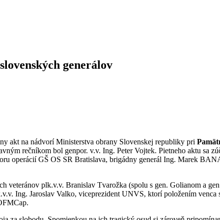
slovenských generálov
y akt na nádvorí Ministerstva obrany Slovenskej republiky pri
Pamät
vným rečníkom bol genpor. v.v. Ing. Peter Vojtek. Pietneho aktu sa zúča
poru operácií GŠ OS SR Bratislava, brigádny generál Ing. Marek BANAS
ých veteránov plk.v.v. Branislav Tvarožka (spolu s gen. Golianom 
.v. Ing. Jaroslav Valko, viceprezident UNVS, ktorí položením venca 
, OFMCap.
 boja za slobodu. Spomienkou na ich tragický osud si zároveň pripomín