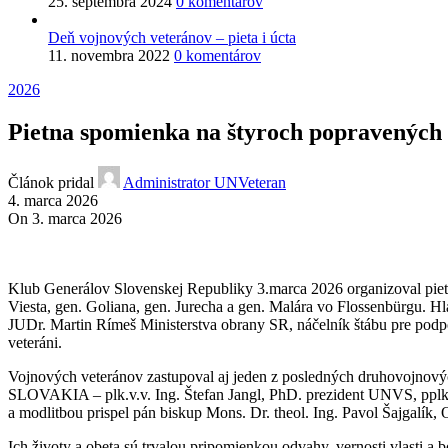
25. septembra 2024
0 komentárov
Deň vojnových veteránov – pieta i úcta
11. novembra 2022
0 komentárov
2026
Pietna spomienka na štyroch popravených 
Článok pridal
Administrator UNVeteran
4. marca 2026
On 3. marca 2026
Klub Generálov Slovenskej Republiky 3.marca 2026 organizoval pietn
Viesta, gen. Goliana, gen. Jurecha a gen. Malára vo Flossenbürgu. Hla
JUDr. Martin Rímeš Ministerstva obrany SR, náčelník štábu pre pod
veteráni.
Vojnových veteránov zastupoval aj jeden z posledných druhovojnov
SLOVAKIA – plk.v.v. Ing. Štefan Jangl, PhD. prezident UNVS, pplk.v
a modlitbou prispel pán biskup Mons. Dr. theol. Ing. Pavol Šajgalík
Ich životy a obeta sú trvalou pripomienkou odvahy, vernosti vlasti a