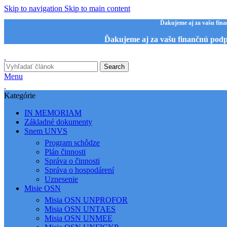
Skip to navigation
Skip to main content
Ďakujeme aj za vašu fin
Ďakujeme aj za vašu finančnú pod
Search
Menu
Kategórie
IN MEMORIAM
Základné dokumenty
Snem UNVS
Program schôdze
Plán činnosti
Správa o činnosti
Správa o hospodárení
Uznesenie
Misie OSN
Misia OSN UNPROFOR
Misia OSN UNTAES
Misia OSN UNMEE