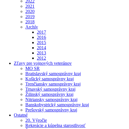
2022
2021
2020
2019
2018
Archív
2017
2016
2015
2014
2013
2012
Zľavy pre vojnových veteránov
MO SR
Bratislavský samosprávny kraj
Košický samosprávny kraj
Trenčiansky samosprávny kraj
Trnavský samosprávny kraj
Žilinský samosprávny kraj
Nitriansky samosprávny kraj
Banskobystrický samosprávny kraj
Prešovský samosprávny kraj
Ostatné
20. Výročie
Rekreácie a kúpelna starostlivosť