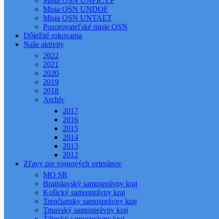
Misia OSN UNFICYP
Misia OSN UNDOF
Misia OSN UNTAET
Pozorovateľské misie OSN
Dôležité rokovania
Naše aktivity
2022
2021
2020
2019
2018
Archív
2017
2016
2015
2014
2013
2012
Zľavy pre vojnových veteránov
MO SR
Bratislavský samosprávny kraj
Košický samosprávny kraj
Trenčiansky samosprávny kraj
Trnavský samosprávny kraj
Žilinský samosprávny kraj