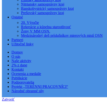
Nitriansky samosprávny kraj
Banskobystrický samosprávny kraj
Prešovský samosprávny kraj
Ostatné
20. Výročie
Rekreácie a kúpelna starostlivosť
Ženy V MM OSN.
Medzinárodný deň príslušníkov mierových misií OSN
Partneri
Užitočné linky
Domov
O nás
Naše aktivity
2% z dane
Kontakt
Ocenenia a medaile
Publikácie
Podporovatelia
Projekt „TERÉNNI PRACOVNÍCI“
Národné obranné sily
Zatvoriť