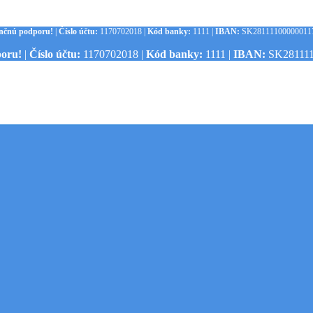
ančnú podporu!
|
Číslo účtu:
1170702018 |
Kód banky:
1111 |
IBAN:
SK281111000000117
poru!
|
Číslo účtu:
1170702018 |
Kód banky:
1111 |
IBAN:
SK281111