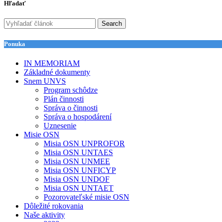
Hľadať
Search
Ponuka
IN MEMORIAM
Základné dokumenty
Snem UNVS
Program schôdze
Plán činnosti
Správa o činnosti
Správa o hospodárení
Uznesenie
Misie OSN
Misia OSN UNPROFOR
Misia OSN UNTAES
Misia OSN UNMEE
Misia OSN UNFICYP
Misia OSN UNDOF
Misia OSN UNTAET
Pozorovateľské misie OSN
Dôležité rokovania
Naše aktivity